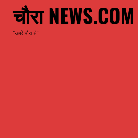
चौरा NEWS.COM
"खबरें चौरा से"