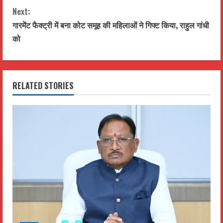
n
Next:
t
गारमेंट फैक्ट्री में बना कोट समूह की महिलाओं ने गिफ्ट किया, राहुल गांधी
को
i
n
RELATED STORIES
u
e
R
e
a
d
i