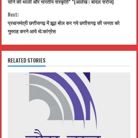
सोने की थाली और भारतीय संस्कृति* *(आलेख : बादल सरोज)
o
Next:
n
प्रधानमंत्री छत्तीसगढ़ में झूठ बोल कर गये छत्तीसगढ़ की जनता को
t
गुमराह करने आये थे:कांग्रेस
i
n
RELATED STORIES
u
e
R
e
a
d