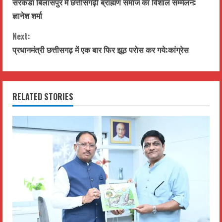
सरकंडा बिलासपुर में छत्तीसगढ़ी ब्राह्मण समाज का विशाल सम्मेलन:
o
ज्ञानेश शर्मा
n
Next:
t
प्रधानमंत्री छत्तीसगढ़ में एक बार फिर झूठ परोस कर गये:कांग्रेस
i
n
RELATED STORIES
u
e
R
e
a
d