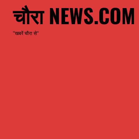
चौरा NEWS.COM
"खबरें चौरा से"