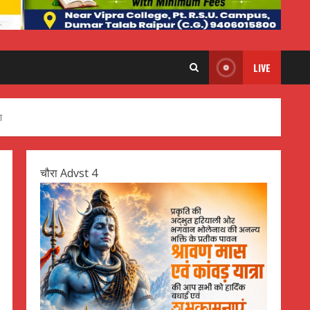
LIVE
ण
चौरा Advst 4