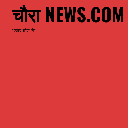
चौरा NEWS.COM
"खबरें चौरा से"