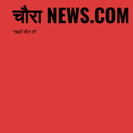
चौरा NEWS.COM
"खबरें चौरा से"