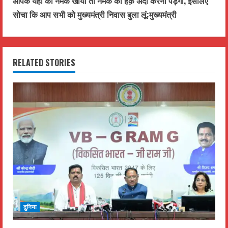
आपके यहाँ का नमक खाया तो नमक का हक़ अदा करना पड़ेगा, इसलिए
t
सोचा कि आप सभी को मुख्यमंत्री निवास बुला लूं:मुख्यमंत्री
i
n
RELATED STORIES
u
e
R
e
a
d
i
दुनिया