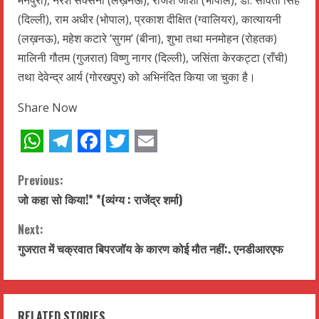
(दिल्ली), राम अधीर (भोपाल), प्रकाश दीक्षित (ग्वालियर), कात्यायनी
(लख़नऊ), महेश कटारे ‘सुगम’ (बीना), शुभा तथा मनमोहन (रोहतक)
मालिनी गौतम (गुजरात) विष्णु नागर (दिल्ली), जसिंता केरकट्टा (राँची)
तथा देवेन्द्र आर्य (गोरखपुर) को अभिनंदित किया जा चुका है।
Share Now
WhatsApp
Telegram
Facebook
Twitter
Email
C
Previous:
जो कहा सो किया!* *(व्यंग्य : राजेंद्र शर्मा)
o
Next:
n
गुजरात में चक्रवात बिपरजॉय के कारण कोई मौत नहीं:. एनडीआरएफ
t
i
RELATED STORIES