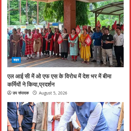
e
R
e
a
d
i
शहर
n
एल आई सी में ओ एफ एस के विरोध में देश भर में बीमा
कर्मियों ने किया,प्रदर्शन
g
उप संपादक
August 5, 2026