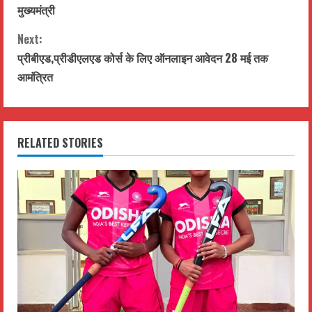
o
मुख्यमंत्री
n
Next:
t
प्रीबीएड,प्रीडीएलएड कोर्स के लिए ऑनलाइन आवेदन 28 मई तक
आमंत्रित
i
n
RELATED STORIES
u
e
R
e
a
d