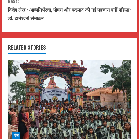
Next:
n
विशेष लेख : आत्मनिर्भरता, पोषण और बदलाव की नई पहचान बनीं महिला:
t
डॉ. दानेश्वरी संभाकर
i
n
RELATED STORIES
u
e
R
e
a
d
i
देश