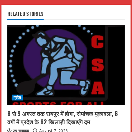
i
RELATED STORIES
n
u
e
R
e
a
d
प्रदेश
i
8 से 9 अगस्त तक रायपुर में होगा, रोमांचक मुकाबला, 6
n
वर्गों में प्रदेश के 62 खिलाड़ी दिखाएंगे दम
उप संपादक
August 7, 2026