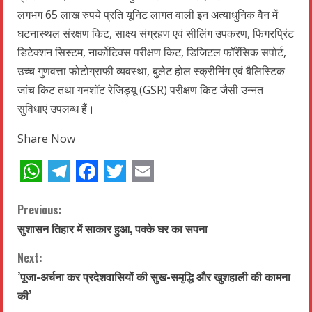
लगभग 65 लाख रुपये प्रति यूनिट लागत वाली इन अत्याधुनिक वैन में
घटनास्थल संरक्षण किट, साक्ष्य संग्रहण एवं सीलिंग उपकरण, फिंगरप्रिंट
डिटेक्शन सिस्टम, नार्कोटिक्स परीक्षण किट, डिजिटल फॉरेंसिक सपोर्ट,
उच्च गुणवत्ता फोटोग्राफी व्यवस्था, बुलेट होल स्क्रीनिंग एवं बैलिस्टिक
जांच किट तथा गनशॉट रेजिड्यू (GSR) परीक्षण किट जैसी उन्नत
सुविधाएं उपलब्ध हैं।
Share Now
WhatsApp
Telegram
Facebook
Twitter
Email
C
Previous:
सुशासन तिहार में साकार हुआ, पक्के घर का सपना
o
Next:
n
’पूजा-अर्चना कर प्रदेशवासियों की सुख-समृद्धि और खुशहाली की कामना
t
की’