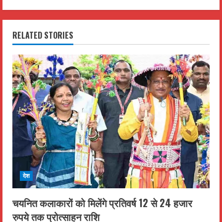
i
n
RELATED STORIES
u
e
R
e
a
d
i
देश
n
चयनित कलाकारों को मिलेंगे प्रतिवर्ष 12 से 24 हजार
रुपये तक प्रोत्साहन राशि
g