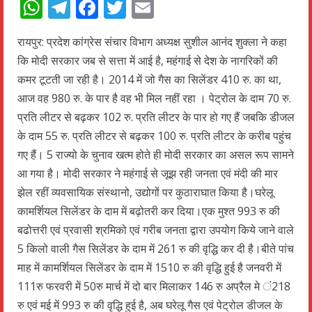
WhatsApp
Telegram
Facebook
Twitter
Email
रायपुर: प्रदेश कांग्रेस संचार विभाग अध्यक्ष सुशील आनंद शुक्ला ने कहा
कि मोदी सरकार जब से सत्ता में आई है, महंगाई से देश के नागरिकों की
कमर टूटती जा रही है। 2014 में जो गैस का सिलेंडर 410 रु. का था,
आज वह 980 रु. के पार है वह भी मिल नहीं रहा । पेट्रोल के दाम 70 रु.
प्रति लीटर से बढ़कर 102 रु. प्रति लीटर के पार हो गए हैं जबकि डीजल
के दाम 55 रु. प्रति लीटर से बढ़कर 100 रु. प्रति लीटर के करीब पहुंच
गए हैं। 5 राज्यो के चुनाव खत्म होते ही मोदी सरकार का असल रूप सामने
आ गया है। मोदी सरकार ने महंगाई से जूझ रही जनता एवं मंदी की मार
झेल रहीं व्यवसायिक संस्थानो, उद्योगों पर कुठाराघात किया है।घरेलू
कामर्शियल सिलेंडर के दाम में बढ़ोतरी कर दिया।एक मुश्त 993 रु की
बढोत्तरी एवं प्रवासी श्रमिको एवं गरीब जनता द्वारा उपयोग किये जाने वाले
5 किलो वाली गैस सिलेंडर के दाम में 261 रु की वृद्धि कर दी है।बीते पांच
माह में कामर्शियल सिलेंडर के दाम में 1510 रु की वृद्धि हुई है जनवरी में
111रु फरवरी में 50रु मार्च में दो बार मिलाकर 146 रु अप्रैल मे ं218
रु एवं मई में 993 रु की वृद्धि हुई है, अब घरेलू गैस एवं पेट्रोल डीजल के