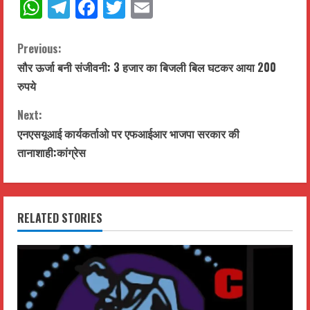
WhatsApp
Telegram
Facebook
Twitter
Email
C
Previous:
सौर ऊर्जा बनी संजीवनी: 3 हजार का बिजली बिल घटकर आया 200
o
रुपये
n
Next:
t
एनएसयूआई कार्यकर्ताओ पर एफआईआर भाजपा सरकार की
तानाशाही:कांग्रेस
i
n
RELATED STORIES
u
e
R