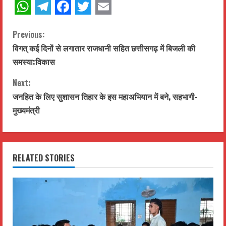
WhatsApp
Telegram
Facebook
Twitter
Email
C
Previous:
विगत् कई दिनों से लगातार राजधानी सहित छत्तीसगढ़ में बिजली की
o
समस्या:विकास
n
Next:
t
जनहित के लिए सुशासन तिहार के इस महाअभियान में बने, सहभागी-
मुख्यमंत्री
i
n
RELATED STORIES
u
e
R