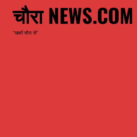
चौरा NEWS.COM
"खबरें चौरा से"