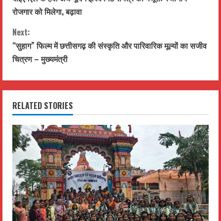
o
रोजगार को मिलेगा, बढ़ावा
n
Next:
t
“सुहाग” फिल्म में छत्तीसगढ़ की संस्कृति और पारिवारिक मूल्यों का सजीव
चित्रण – मुख्यमंत्री
i
n
RELATED STORIES
u
e
R
e
a
d