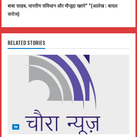
n
बाबा साहब, भारतीय संविधान और मौजूदा खतरे* *(आलेख : बादल
t
सरोज)
i
n
RELATED STORIES
u
e
R
e
a
d
देश
i