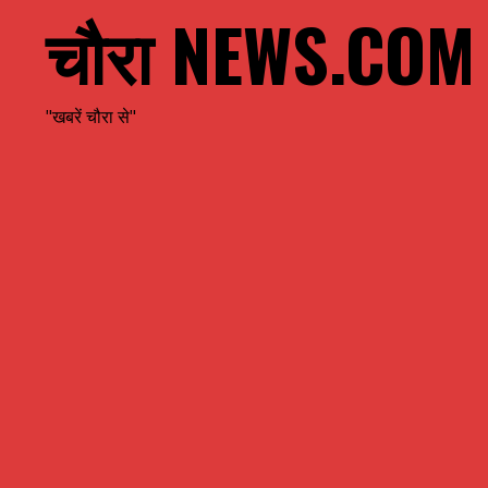
चौरा NEWS.COM
"खबरें चौरा से"