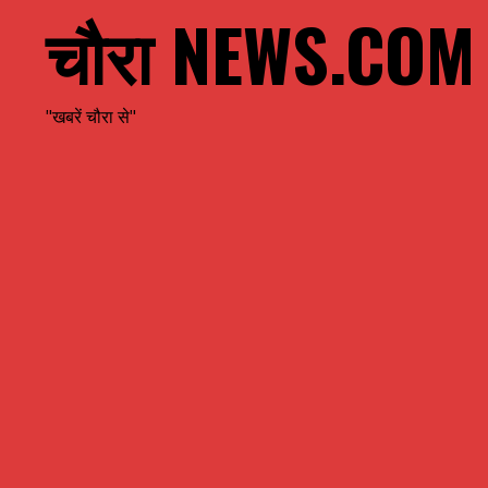
चौरा NEWS.COM
"खबरें चौरा से"