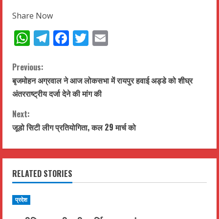
Share Now
WhatsApp
Telegram
Facebook
Twitter
Email
C
Previous:
बृजमोहन अग्रवाल ने आज लोकसभा में रायपुर हवाई अड्डे को शीघ्र
o
अंतरराष्ट्रीय दर्जा देने की मांग की
n
Next:
t
जूडो सिटी लीग प्रतियोगिता, कल 29 मार्च को
i
n
RELATED STORIES
u
प्रदेश
e