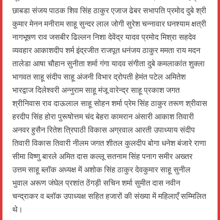
छाबडा संजय पाठक शिव सिंह ठाकुर एजाज ढेबर सभापति प्रमोद दुबे श्री
कुमार मेनन मनीराम साहू सुन्दर लाल जोगी सुरेश चन्नावार घनश्याम क्षत्री
नागभूषण राव जसबीर ढिल्लन निशा देवेंद्र यादव प्रमोद मिश्रा सहदेव
व्यवहार आकाशदीप शर्म इंद्रजीत राजपूत धनंजय ठाकुर ममता राय मदन
तालेडा आषा चौहान सुनीता शर्मा गंगा यादव संगीता दुबे कमलाकांत शुक्ला
भागवत साहू संदीप साहू अंजनी विभार द्रोपती हेमंत पटेल अमितेश
भारद्वाज दिलेश्वरी अन्नुराम साहू मंजू वारेन्द्र साहू प्रकाश जगत
श्रीनिवास राव दाऊलाल साहू सोहन शर्मा प्रेम सिंह ठाकुर तरूण श्रीवास
हरदीप सिंह होरा पुरूषोत्तम चंद बेहरा कामरान अंसारी आकाश तिवारी
अनवर हुसैन रितेश त्रिपाठी विकास अग्रवाल आरती उपाध्याय संदीप
तिवारी विकास तिवारी नीलम जगत शीतल कुलदीप बोगा धनेश बंजारे राणा
सीमा विष्णु बारले अमित दास कल्लू सतनाम सिंह पनाग समीर अख्तर
उत्तम साहू ब्लॉक अध्यक्ष में अशोक सिंह ठाकुर देवकुमार साहू सुनील
भुवाल अरूण जंघेल प्रशांत ठेंगड़ी सचिन शर्मा सुमीत दास नवीन
चन्द्राकर व ब्लॉक उपाध्यक्ष सहित हजारों की संख्या में महिलाएँ सम्मिलित
थे।