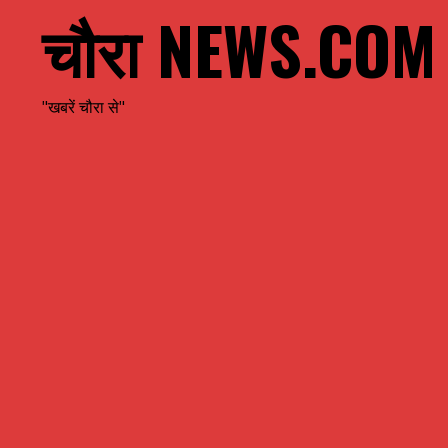
चौरा NEWS.COM
"खबरें चौरा से"