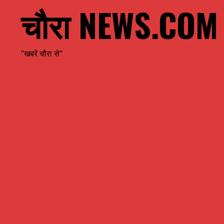
चौरा NEWS.COM
"खबरें चौरा से"