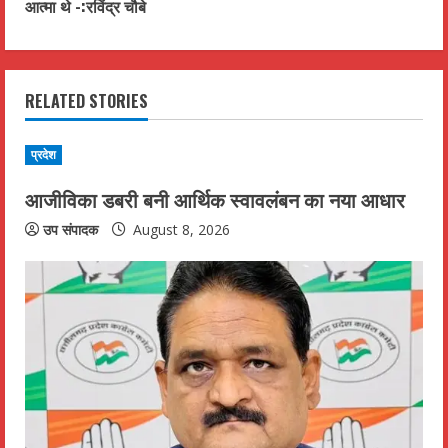
आत्मा थे -:रविंद्र चौबे
i
n
RELATED STORIES
u
e
प्रदेश
R
आजीविका डबरी बनी आर्थिक स्वावलंबन का नया आधार
e
उप संपादक
August 8, 2026
a
d
i
n