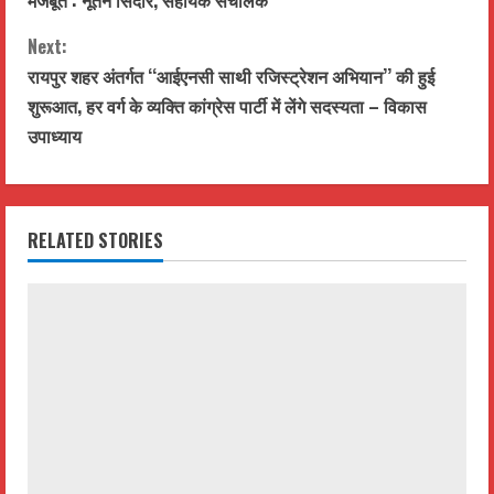
मजबूत : नूतन सिदार, सहायक संचालक
n
Next:
t
रायपुर शहर अंतर्गत ‘‘आईएनसी साथी रजिस्ट्रेशन अभियान’’ की हुई
शुरूआत, हर वर्ग के व्यक्ति कांग्रेस पार्टी में लेंगे सदस्यता – विकास
i
उपाध्याय
n
u
RELATED STORIES
e
R
e
a
d