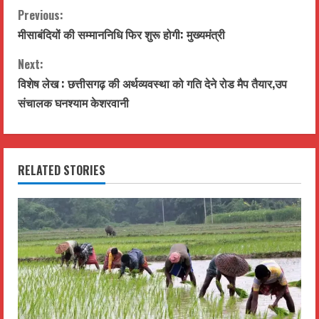
C
Previous:
मीसाबंदियों की सम्माननिधि फिर शुरू होगी: मुख्यमंत्री
o
Next:
n
विशेष लेख : छत्तीसगढ़ की अर्थव्यवस्था को गति देने रोड मैप तैयार,उप
t
संचालक घनश्याम केशरवानी
i
n
RELATED STORIES
u
e
R
e
a