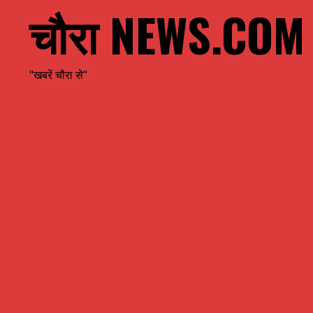
चौरा NEWS.COM
"खबरें चौरा से"