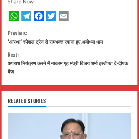
Share Now
WhatsApp
Telegram
Facebook
Twitter
Email
C
Previous:
‘आस्था’ स्पेशल ट्रेन से रामभक्त रवाना हुए,अयोध्या धाम
o
Next:
n
अपराध नियंत्रण करने में नाकाम गृह मंत्री विजय शर्मा इस्तीफा दे-दीपक
t
बैज
i
n
RELATED STORIES
u
e