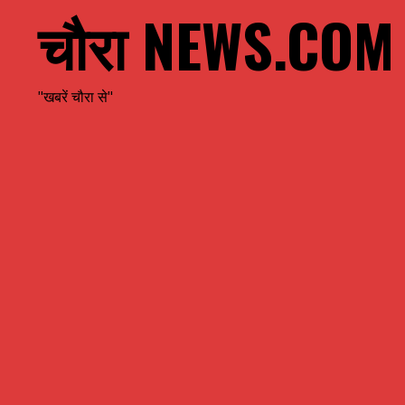
चौरा NEWS.COM
"खबरें चौरा से"