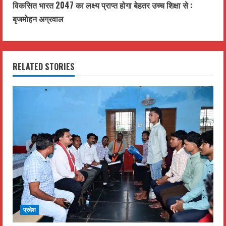
t
विकसित भारत 2047 का लक्ष्य प्राप्त होगा बेहतर उच्च शिक्षा से :
बृजमोहन अग्रवाल
i
n
RELATED STORIES
u
e
R
e
a
d
i
प्रदेश
n