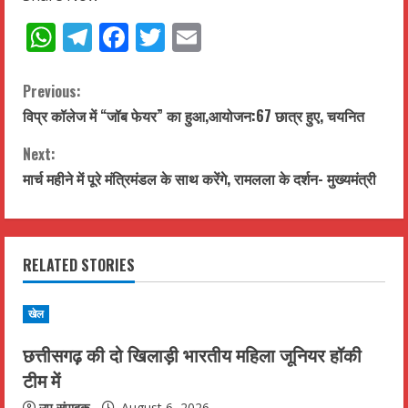
WhatsApp
Telegram
Facebook
Twitter
Email
C
Previous:
विप्र कॉलेज में “जॉब फेयर” का हुआ,आयोजन:67 छात्र हुए, चयनित
o
Next:
n
मार्च महीने में पूरे मंत्रिमंडल के साथ करेंगे, रामलला के दर्शन- मुख्यमंत्री
t
i
RELATED STORIES
n
u
खेल
छत्तीसगढ़ की दो खिलाड़ी भारतीय महिला जूनियर हॉकी
e
टीम में
R
उप संपादक
August 6, 2026