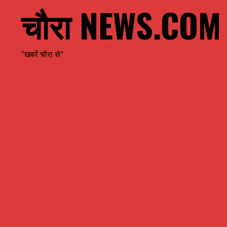
चौरा NEWS.COM
"खबरें चौरा से"