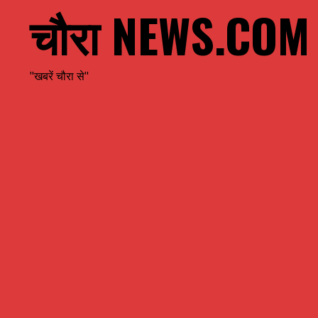
चौरा NEWS.COM
"खबरें चौरा से"