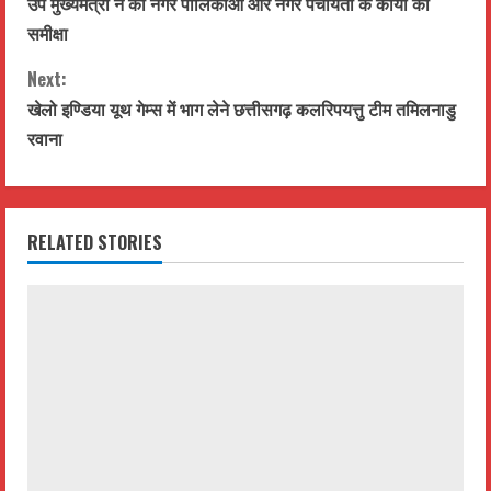
उप मुख्यमंत्री ने की नगर पालिकाओं और नगर पंचायतों के कार्यों की
o
समीक्षा
n
Next:
t
खेलो इण्डिया यूथ गेम्स में भाग लेने छत्तीसगढ़ कलरिपयत्तु टीम तमिलनाडु
रवाना
i
n
RELATED STORIES
u
e
R
e
a
d