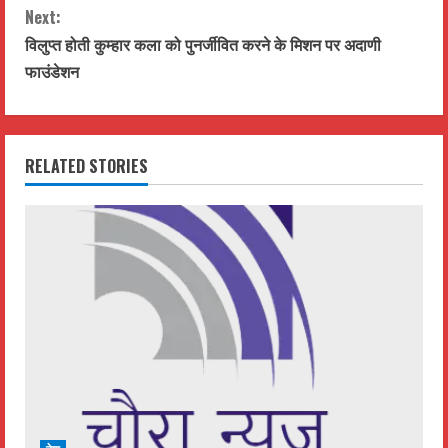
Next:
n
विलुप्त होती कुम्हार कला को पुनर्जीवित करने के मिशन पर अदाणी
t
फाउंडेशन
i
n
RELATED STORIES
u
e
R
e
a
d