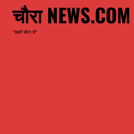
चौरा NEWS.COM
"खबरें चौरा से"