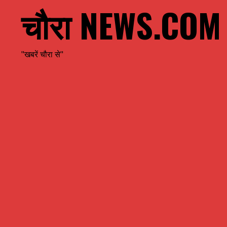
चौरा NEWS.COM
"खबरें चौरा से"