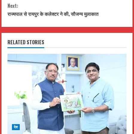
Next:
n
राज्यपाल से रायपुर के कलेक्टर ने की, सौजन्य मुलाकात
t
i
RELATED STORIES
n
u
e
R
e
a
d
देश