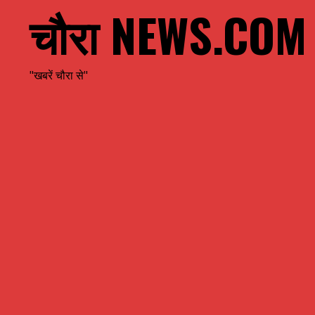
चौरा NEWS.COM
"खबरें चौरा से"