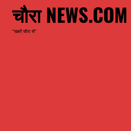
चौरा NEWS.COM
"खबरें चौरा से"