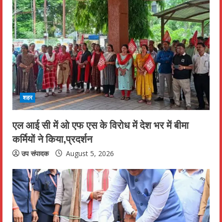
R
e
a
d
i
शहर
n
एल आई सी में ओ एफ एस के विरोध में देश भर में बीमा
कर्मियों ने किया,प्रदर्शन
g
उप संपादक
August 5, 2026