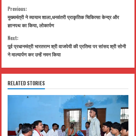
WhatsApp
Telegram
Facebook
Twitter
Email
C
Previous:
मुख्यमंत्री ने व्यायाम शाला,धनवंतरी प्राकृतिक चिकित्सा केन्द्र और
o
ज्ञानपथ का किया, लोकार्पण
n
Next:
t
पूर्व प्रधानमंत्री भारतरत्न श्री वाजपेयी की प्रतिमा पर सांसद श्री सोनी
ने माल्यार्पण कर उन्हें नमन किया
i
n
RELATED STORIES
u
e
R
e