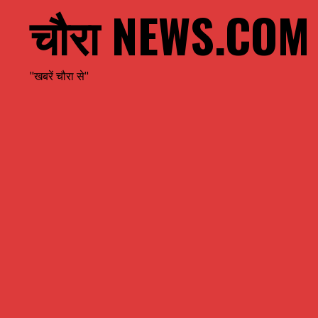
चौरा NEWS.COM
"खबरें चौरा से"