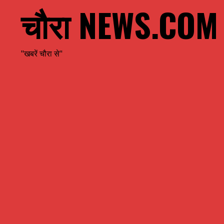
चौरा NEWS.COM
"खबरें चौरा से"