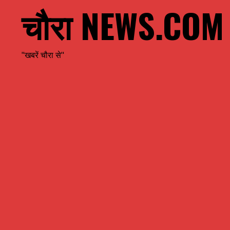
चौरा NEWS.COM
"खबरें चौरा से"