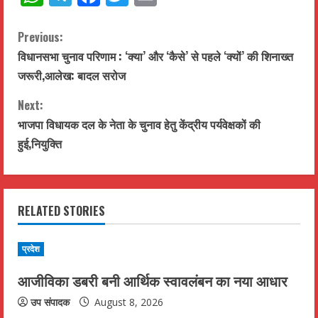
C
Previous:
विधानसभा चुनाव परिणाम : ‘क्या’ और ‘कैसे’ से पहले ‘क्यों’ की शिनाख्त
o
जरूरी,आलेख: बादल सरोज
n
Next:
t
भाजपा विधायक दल के नेता के चुनाव हेतु केंद्रीय पर्यवेक्षकों की
हुई,नियुक्ति
i
n
RELATED STORIES
u
e
प्रदेश
R
आजीविका डबरी बनी आर्थिक स्वावलंबन का नया आधार
e
उप संपादक
August 8, 2026