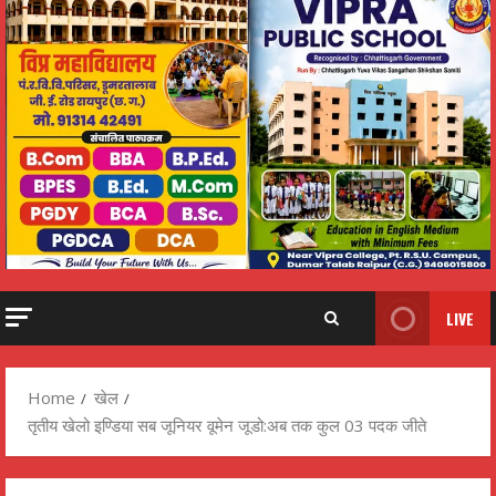
LIVE
Home
खेल
तृतीय खेलो इण्डिया सब जूनियर वूमेन जूडो:अब तक कुल 03 पदक जीते