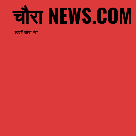
चौरा NEWS.COM
"खबरें चौरा से"